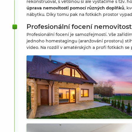
rekonstruoval, s většinou si ale vystačíme s tzv
úprava nemovitosti pomocí různých doplňků
, k
nábytku. Díky tomu pak na fotkách prostor vypad
Profesionální focení nemovitost
Profesionální focení je samozřejmostí. Vše zaříd
jednoho homestagingu (aranžování prostoru) stihl
video. Na rozdíl v amatérských a profi fotkách se 