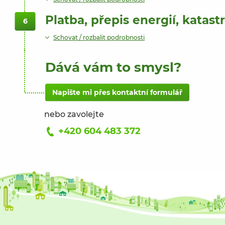
Platba, přepis energií, katast
6
Schovat / rozbalit podrobnosti
Dává vám to smysl?
Napište mi přes kontaktní formulář
nebo zavolejte
+420 604 483 372