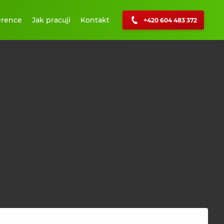
erence
Jak pracuji
Kontakt
+420 604 483 372