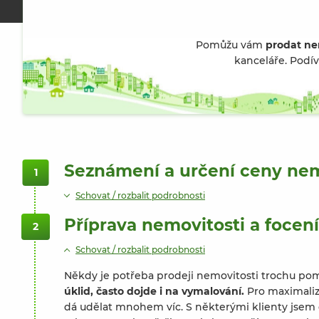
Pomůžu vám
prodat ne
kanceláře. Podív
Seznámení a určení ceny nem
1
Schovat / rozbalit podrobnosti
Příprava nemovitosti a focení
2
Schovat / rozbalit podrobnosti
Někdy je potřeba prodeji nemovitosti trochu po
úklid, často dojde i na vymalování.
Pro maximaliza
dá udělat mnohem víc. S některými klienty jse