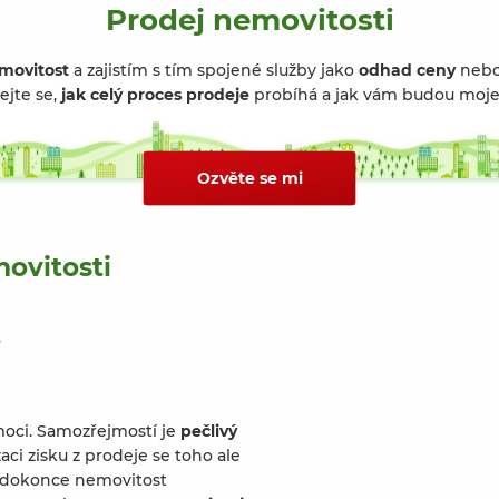
Prodej nemovitosti
movitost
a zajistím s tím spojené služby jako
odhad ceny
neb
ejte se,
jak celý proces prodeje
probíhá a jak vám budou moje 
Ozvěte se mi
ovitosti
moci. Samozřejmostí je
pečlivý
ci zisku z prodeje se toho ale
m dokonce nemovitost