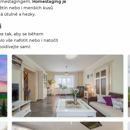
. homestagingem.
Homestaging je
větin nebo i menších kusů
á útulně a hezky.
i
íme tak, aby se během
o vše nafotit nebo i natočit
podívejte sami: