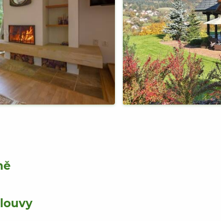
ně
mlouvy