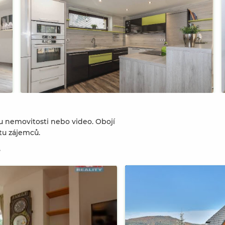
u nemovitosti nebo video. Obojí
tu zájemců.
?