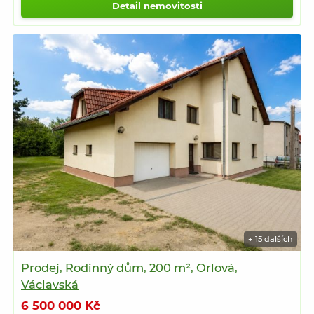
Detail nemovitosti
+ 15 dalších
Prodej, Rodinný dům, 200 m², Orlová,
Václavská
6 500 000 Kč