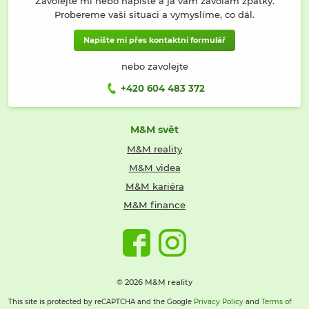
Zavolejte mi nebo napište a já vám zavolám zpátky.
Probereme vaši situaci a vymyslíme, co dál.
Napište mi přes kontaktní formulář
nebo zavolejte
+420 604 483 372
M&M svět
M&M reality
M&M videa
M&M kariéra
M&M finance
© 2026 M&M reality
This site is protected by reCAPTCHA and the Google
Privacy Policy
and
Terms of