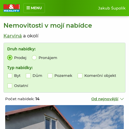
Jakub Šupolík
MENU
O mně
Nemovitosti v mojí nabídce
Nabídka nemovitostí
Karviná
a okolí
Prodané nemovitosti
Reference
Druh nabídky:
Prodej
Pronájem
Jak pracuji
Kontakt
Typ nabídky:
Byt
Dům
Pozemek
Komerční objekt
Ostatní
Počet nabídek:
14
Od nejnovější