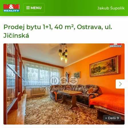
Jakub Šupolík
MENU
O mně
Prodej bytu 1+1, 40 m², Ostrava, ul.
Nabídka nemovitostí
Jičínská
Prodané nemovitosti
Reference
Jak pracuji
Kontakt
+ Další 9