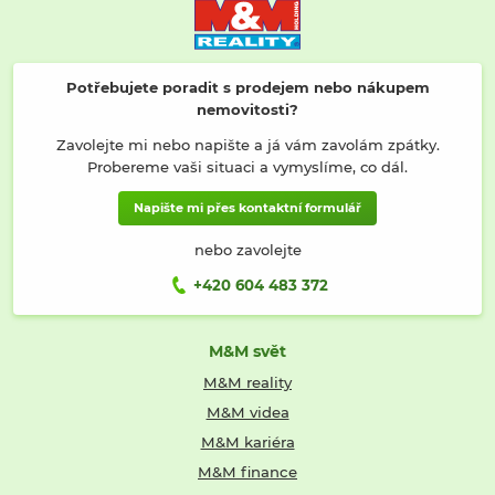
Potřebujete poradit s prodejem nebo nákupem
nemovitosti?
Zavolejte mi nebo napište a já vám zavolám zpátky.
Probereme vaši situaci a vymyslíme, co dál.
Napište mi přes kontaktní formulář
nebo zavolejte
+420 604 483 372
M&M svět
M&M reality
M&M videa
M&M kariéra
M&M finance