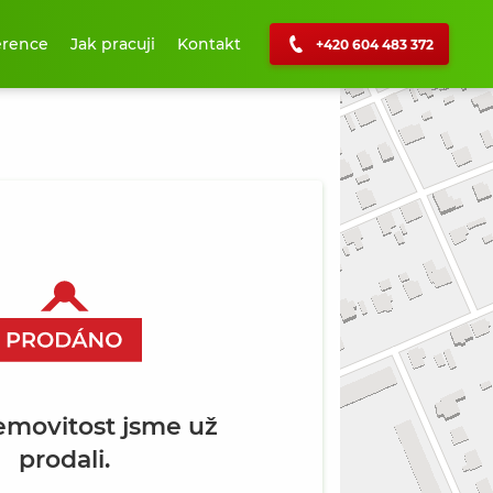
erence
Jak pracuji
Kontakt
+420 604 483 372
+
−
emovitost jsme už
prodali.