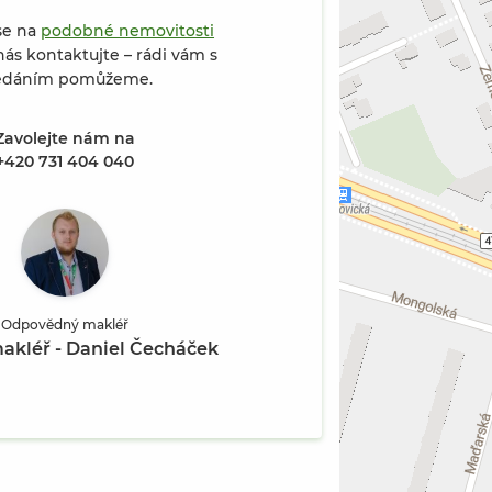
se na
podobné nemovitosti
ás kontaktujte – rádi vám s
edáním pomůžeme.
Zavolejte nám na
 ul. Řecká (Fotografie 2 / 11)
+420 731 404 040
Odpovědný makléř
makléř - Daniel Čecháček