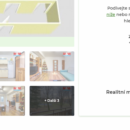
Podívejte 
níže
nebo n
hl
Prodej bytu 2+1, 45 m², Ostrava,
Realitní 
+ Další 3