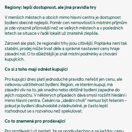
Regiony: lepší dostupnost, ale jiná pravidla hry
V menších městech a obcích mimo hlavní centra je dostupnost
bydlení obecně nejlepší. Poměr cen nemovitostí k místním příjmům
je zde výrazně příznivější než ve velkých městech a v posledních
letech se situace v řadě lokalit už znatelně zlepšila.
Zároveň ale platí, že regionální trhy jsou citlivější. Poptávka není tak
stabilní, prodej může trvat déle a správné nastavení ceny hraje
zásadní roli. O to důležitější je znát místní podmínky a chování
kupujících.
Co si z toho mají odnést kupující
Pro kupující dnes platí jednoduché pravidlo: neřešit jen cenu, ale
celkovou udržitelnost bydlení. Region, ve kterém kupují, má
zásadní vliv na to, jak snadno nebo obtížně bydlení zapadne do
jejich rozpočtu. V některých případech dává smysl rozšířit hledání i
mimo hlavní centra. Čekání na „ideální chvíli“ nemusí být řešením –
pokud je bydlení dlouhodobě zvládnutelné, je často lepší
rozhodnout se s rozvahou než spekulovat.
Co to znamená pro prodávající
Pro prodávající už neplatí, že se prodá všechno a za každou cenu.