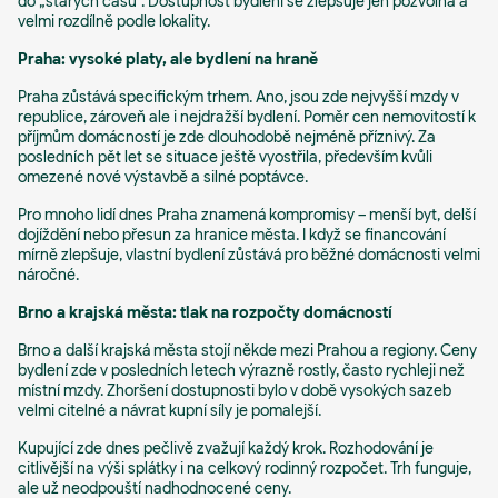
do „starých časů“. Dostupnost bydlení se zlepšuje jen pozvolna a
velmi rozdílně podle lokality.
Praha: vysoké platy, ale bydlení na hraně
Praha zůstává specifickým trhem. Ano, jsou zde nejvyšší mzdy v
republice, zároveň ale i nejdražší bydlení. Poměr cen nemovitostí k
příjmům domácností je zde dlouhodobě nejméně příznivý. Za
posledních pět let se situace ještě vyostřila, především kvůli
omezené nové výstavbě a silné poptávce.
Pro mnoho lidí dnes Praha znamená kompromisy – menší byt, delší
dojíždění nebo přesun za hranice města. I když se financování
mírně zlepšuje, vlastní bydlení zůstává pro běžné domácnosti velmi
náročné.
Brno a krajská města: tlak na rozpočty domácností
Brno a další krajská města stojí někde mezi Prahou a regiony. Ceny
bydlení zde v posledních letech výrazně rostly, často rychleji než
místní mzdy. Zhoršení dostupnosti bylo v době vysokých sazeb
velmi citelné a návrat kupní síly je pomalejší.
Kupující zde dnes pečlivě zvažují každý krok. Rozhodování je
citlivější na výši splátky i na celkový rodinný rozpočet. Trh funguje,
ale už neodpouští nadhodnocené ceny.