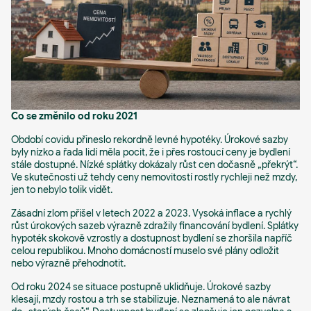
Co se změnilo od roku 2021
Období covidu přineslo rekordně levné hypotéky. Úrokové sazby
byly nízko a řada lidí měla pocit, že i přes rostoucí ceny je bydlení
stále dostupné. Nízké splátky dokázaly růst cen dočasně „překrýt“.
Ve skutečnosti už tehdy ceny nemovitostí rostly rychleji než mzdy,
jen to nebylo tolik vidět.
Zásadní zlom přišel v letech 2022 a 2023. Vysoká inflace a rychlý
růst úrokových sazeb výrazně zdražily financování bydlení. Splátky
hypoték skokově vzrostly a dostupnost bydlení se zhoršila napříč
celou republikou. Mnoho domácností muselo své plány odložit
nebo výrazně přehodnotit.
Od roku 2024 se situace postupně uklidňuje. Úrokové sazby
klesají, mzdy rostou a trh se stabilizuje. Neznamená to ale návrat