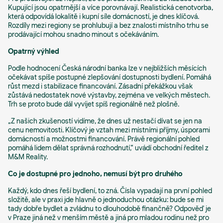
Kupující jsou opatrnější a více porovnávají. Realistická cenotvorba,
která odpovídá lokalitě i kupní síle domácností, je dnes klíčová.
Rozdíly mezi regiony se prohlubují a bez znalosti místního trhu se
prodávající mohou snadno minout s očekáváním.
Opatrný výhled
Podle hodnocení Česká národní banka lze v nejbližších měsících
očekávat spíše postupné zlepšování dostupnosti bydlení. Pomáhá
růst mezd i stabilizace financování. Zásadní překážkou však
zůstává nedostatek nové výstavby, zejména ve velkých městech.
Trh se proto bude dál vyvíjet spíš regionálně než plošně.
„Z našich zkušeností vidíme, že dnes už nestačí dívat se jen na
cenu nemovitosti. Klíčový je vztah mezi místními příjmy, úsporami
domácností a možnostmi financování. Právě regionální pohled
pomáhá lidem dělat správná rozhodnutí,“
uvádí obchodní ředitel z
M&M Reality.
Co je dostupné pro jednoho, nemusí být pro druhého
Každý, kdo dnes řeší bydlení, to zná. Čísla vypadají na první pohled
složitě, ale v praxi jde hlavně o jednoduchou otázku: bude se mi
tady dobře bydlet a zvládnu to dlouhodobě finančně? Odpověď je
v Praze jiná než v menším městě a jiná pro mladou rodinu než pro