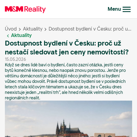
Menu
Úvod
Aktuality
Dostupnost bydlení v Česku: proč už nestačí sledovat jen ceny nemovitostí?
Aktuality
Dostupnost bydlení v Česku: proč už
nestačí sledovat jen ceny nemovitostí?
15.05.2026
Když se dnes lidé baví o bydlení, často zazní otázka, jestli ceny
bytů konečně klesnou, nebo naopak znovu porostou. Jenže pro
většinu domácností je důležitější něco jiného: jestli si bydlení
vůbec mohou dovolit. Právě dostupnost bydlení se v posledních
letech stala klíčovým tématem a ukazuje se, že v Česku dnes
neexistuje jeden „realitní trh“, ale hned několik velmi odlišných
regionálních realit.