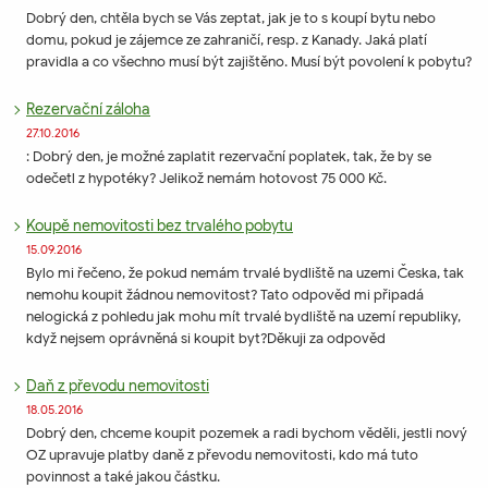
Dobrý den, chtěla bych se Vás zeptat, jak je to s koupí bytu nebo
domu, pokud je zájemce ze zahraničí, resp. z Kanady. Jaká platí
pravidla a co všechno musí být zajištěno. Musí být povolení k pobytu?
Rezervační záloha
27.10.2016
: Dobrý den, je možné zaplatit rezervační poplatek, tak, že by se
odečetl z hypotéky? Jelikož nemám hotovost 75 000 Kč.
Koupě nemovitosti bez trvalého pobytu
15.09.2016
Bylo mi řečeno, že pokud nemám trvalé bydliště na uzemi Česka, tak
nemohu koupit žádnou nemovitost? Tato odpověd mi připadá
nelogická z pohledu jak mohu mít trvalé bydliště na uzemí republiky,
když nejsem oprávněná si koupit byt?Děkuji za odpověd
Daň z převodu nemovitosti
18.05.2016
Dobrý den, chceme koupit pozemek a radi bychom věděli, jestli nový
OZ upravuje platby daně z převodu nemovitosti, kdo má tuto
povinnost a také jakou částku.